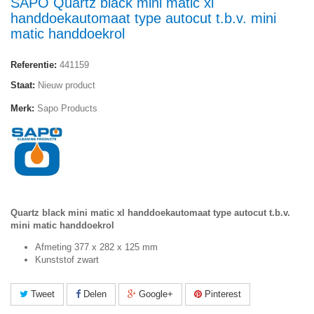
SAPO Quartz black mini matic xl
handdoekautomaat type autocut t.b.v. mini
matic handdoekrol
Referentie:
441159
Staat:
Nieuw product
Merk:
Sapo Products
Quartz black mini matic xl handdoekautomaat type autocut t.b.v.
mini matic handdoekrol
Afmeting 377 x 282 x 125 mm
Kunststof zwart
Tweet
Delen
Google+
Pinterest