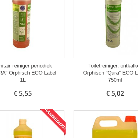
itair reiniger periodiek
Toiletreiniger, ontkalk
A" Orphisch ECO Label
Orphisch "Qura" ECO L
1L
750ml
€ 5,55
€ 5,02
AANBIEDING!