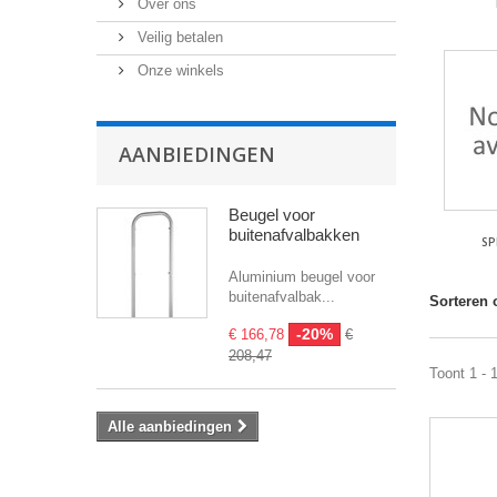
Over ons
Veilig betalen
Onze winkels
AANBIEDINGEN
Beugel voor
buitenafvalbakken
SP
Aluminium beugel voor
buitenafvalbak...
Sorteren 
-20%
€ 166,78
€
208,47
Toont 1 - 
Alle aanbiedingen