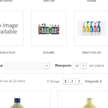
INTERIEUR
SANITAIR
KEUKEN
ECIALISTISCH
ECOLABEL
READY FOR USE
op
Weergeven
per pagina
--
18
18 van de 52 items
Vorige
1
2
3
Volgende