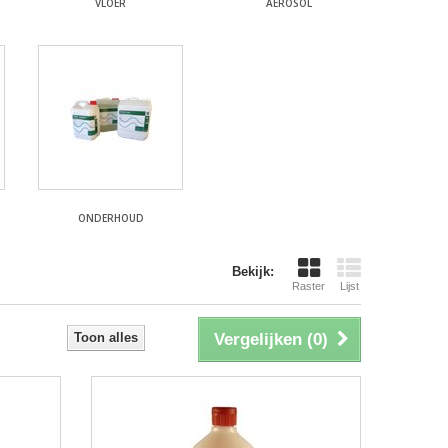
VLOER
AEROSOL
ONDERHOUD
Bekijk:
Raster
Lijst
Toon alles
Vergelijken (
0
)