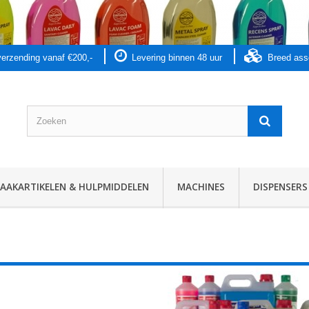
 verzending vanaf €200,-
Levering binnen 48 uur
Breed as
AKARTIKELEN & HULPMIDDELEN
MACHINES
DISPENSERS