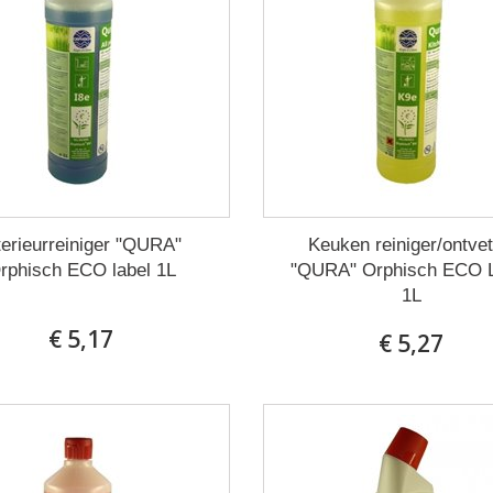
terieurreiniger "QURA"
Keuken reiniger/ontvet
rphisch ECO label 1L
"QURA" Orphisch ECO 
1L
€ 5,17
€ 5,27