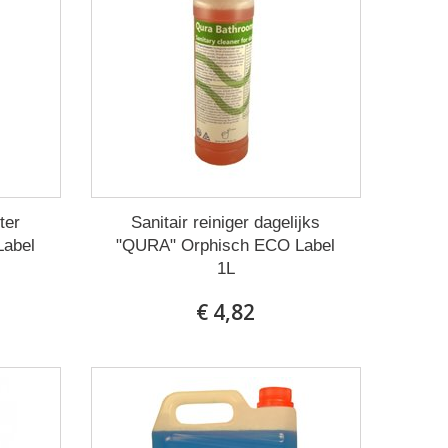
ter
Sanitair reiniger dagelijks
Label
"QURA" Orphisch ECO Label
1L
€ 4,82