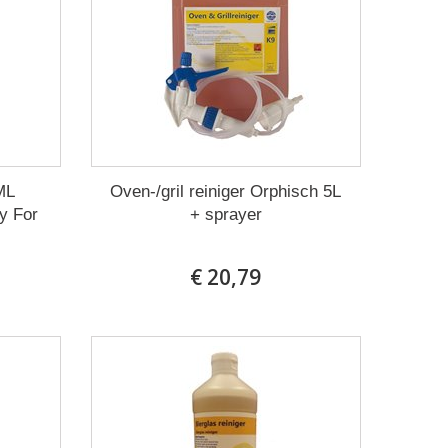
0ML
Oven-/gril reiniger Orphisch 5L
y For
+ sprayer
€ 20,79