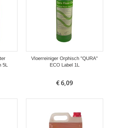
ter
Vloerreiniger Orphisch "QURA"
h 5L
ECO Label 1L
€ 6,09