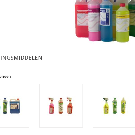
GINGSMIDDELEN
orieën