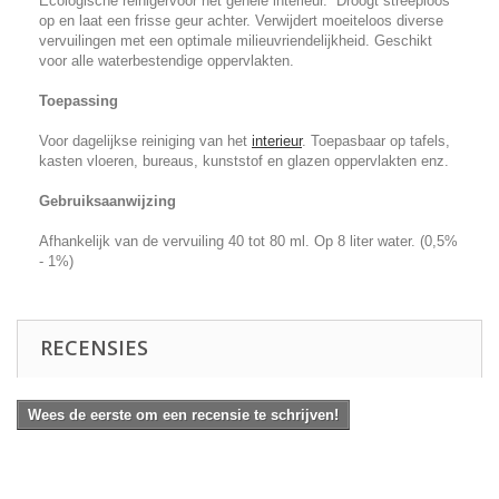
Ecologische reinigervoor het gehele interieur. Droogt streeploos
op en laat een frisse geur achter. Verwijdert moeiteloos diverse
vervuilingen met een optimale milieuvriendelijkheid. Geschikt
voor alle waterbestendige oppervlakten.
Toepassing
Voor dagelijkse reiniging van het
interieur
. Toepasbaar op tafels,
kasten vloeren, bureaus, kunststof en glazen oppervlakten enz.
Gebruiksaanwijzing
Afhankelijk van de vervuiling 40 tot 80 ml. Op 8 liter water. (0,5%
- 1%)
RECENSIES
Wees de eerste om een recensie te schrijven!