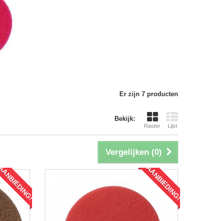
Er zijn 7 producten
Bekijk:
Raster
Lijst
Vergelijken (
0
)
AANBIEDING!
AANBIEDING!