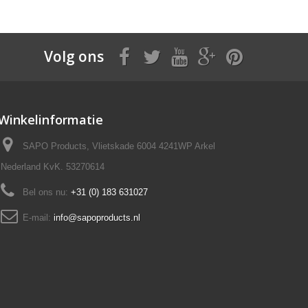
Volg ons
Winkelinformatie
SAPO Products, Vlietskade 6004 4241WP Arkel
Nederland KvK. 53270614
Bel ons nu:
+31 (0) 183 631027
E-mail:
info@sapoproducts.nl