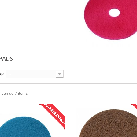
PADS
op
--
7 van de 7 items
AANBIEDING!