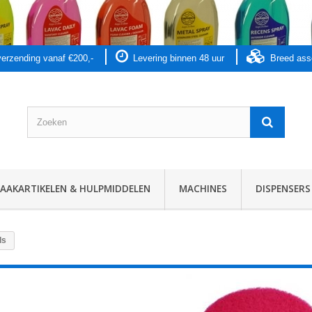
 verzending vanaf €200,-
Levering binnen 48 uur
Breed as
AKARTIKELEN & HULPMIDDELEN
MACHINES
DISPENSERS
ds