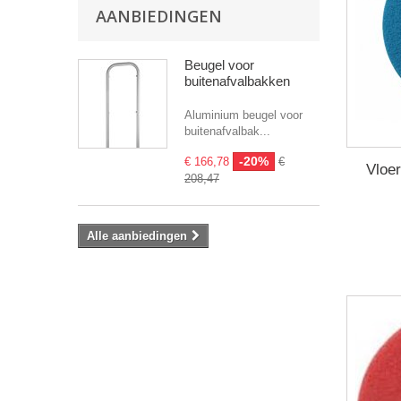
AANBIEDINGEN
Beugel voor
buitenafvalbakken
Aluminium beugel voor
buitenafvalbak...
-20%
€ 166,78
€
Vloer
208,47
Alle aanbiedingen