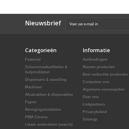
Nieuwsbrief
Categorieën
Informatie
Featured
Aanbiedingen
Schoonmaakartikelen &
Nieuwe producten
hulpmiddelen
Best verkochte producten
Dispensers & navulling
Contacteer ons
Machines
Algemene voorwaarden
Afvalzakken & disposables
Over ons
Papier
Linkpartners
Reinigingsmiddelen
Privacybeleid
PBM Corona
Sitemap
i-team onderdelen (search)