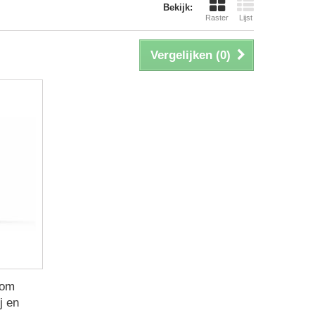
Bekijk:
Raster
Lijst
Vergelijken (
0
)
gom
j en