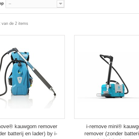
op
--
2 van de 2 items
move® kauwgom remover
i-remove mini® kauw
er batterij en lader) by i-
remover (zonder batteri