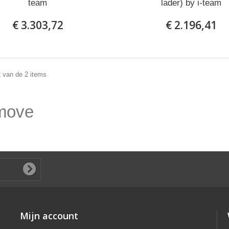
team
lader) by i-team
€ 3.303,72
€ 2.196,41
2 van de 2 items
emove
Mijn account