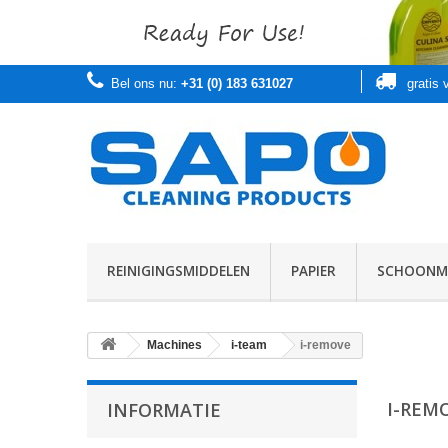
Bel ons nu:
+31 (0) 183 631027
gratis
REINIGINGSMIDDELEN
PAPIER
SCHOONMA
Machines
i-team
i-remove
I-REM
INFORMATIE