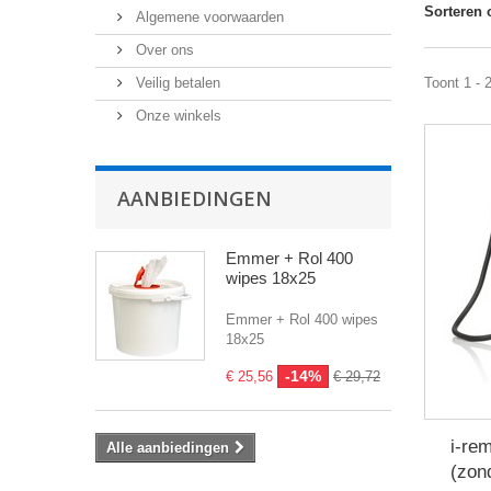
Sorteren 
Algemene voorwaarden
Over ons
Veilig betalen
Toont 1 - 
Onze winkels
AANBIEDINGEN
Emmer + Rol 400
wipes 18x25
Emmer + Rol 400 wipes
18x25
-14%
€ 25,56
€ 29,72
i-re
Alle aanbiedingen
(zond