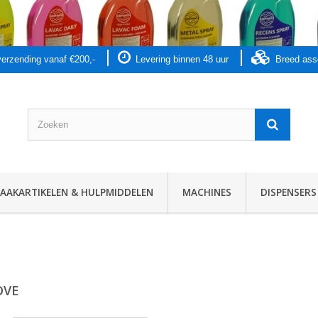
 verzending vanaf €200,-
Levering binnen 48 uur
Breed as
AKARTIKELEN & HULPMIDDELEN
MACHINES
DISPENSERS
OVE