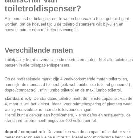
toiletroldispenser?
Allereerst is het belangrijk om te weten hoe vaak u toilet gebruikt gaat
worden, om de hoeveel tijd u de toiletroldispensers wilt bijvullen en
hoeveel ruimte erop u toiletvoorziening is.
Verschillende maten
Toiletpapier komt in verschillende soorten en maten. Niet alle toiletrollen
passen in alle toiletpapierdispensers.
Op de professionele markt zijn 4 veelvoorkomende maten toiletrollen,
namelijk: de standaard toiletrol (ook wel traditionele toiletrol genoemd.) ,
doprol/compactrol , mini jumbo toiletrol en de maxi jumbo toiletrol.
standaard rol:
De standaard toiletrol heeft de minste capaciteit van de
4, maar is wel het kleinst. Ideaal voor ruimtebesparing of plaatsen waar
weinig voetverkeer is naar de toiletvoorzieningen.
Hierbij kunt u denken aan hotelkamers, kleine cafés en restaurants. de
standaard toiletrol heeft ongeveer 400 vellen per rol.
doprol / compact rol:
De voordelen van de compact rol is dat er veel
meter papier op een kleine ruimte zit. Ideaal voor middelgrote bedrijven.