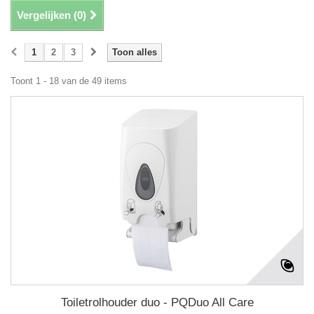
Vergelijken (
0
)
1
2
3
Toon alles
Toont 1 - 18 van de 49 items
Toiletrolhouder duo - PQDuo All Care