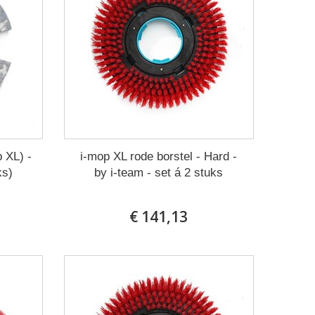
 XL) -
i-mop XL rode borstel - Hard -
ks)
by i-team - set á 2 stuks
€ 141,13