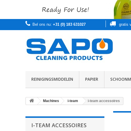
Bel ons nu:
+31 (0) 183 631027
gratis
REINIGINGSMIDDELEN
PAPIER
SCHOONMA
Machines
i-team
i-team accessoires
I-TEAM ACCESSOIRES