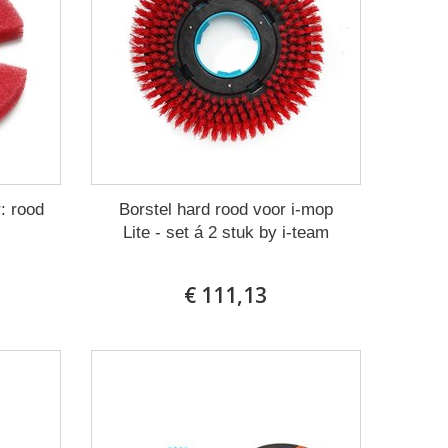
: rood
Borstel hard rood voor i-mop
Lite - set á 2 stuk by i-team
€ 111,13