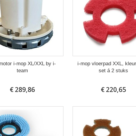
motor i-mop XL/XXL by i-
i-mop vloerpad XXL, kleur
team
set á 2 stuks
€ 289,86
€ 220,65