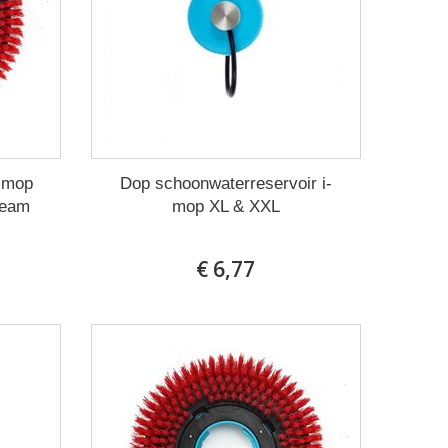
i-mop
Dop schoonwaterreservoir i-
-team
mop XL & XXL
€ 6,77