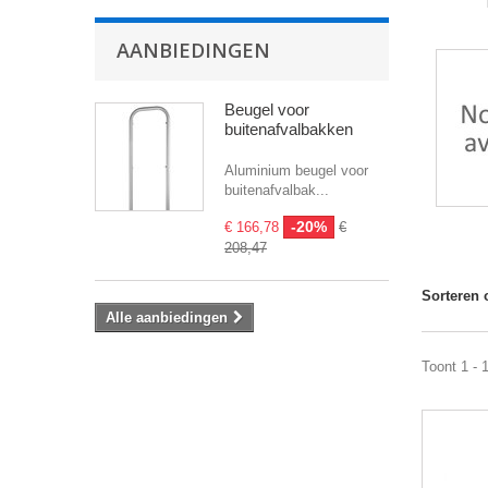
AANBIEDINGEN
Beugel voor
buitenafvalbakken
Aluminium beugel voor
buitenafvalbak...
-20%
€ 166,78
€
208,47
Sorteren 
Alle aanbiedingen
Toont 1 - 