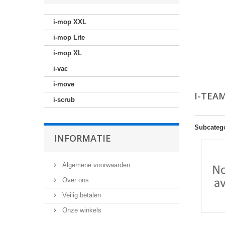
i-mop XXL
i-mop Lite
i-mop XL
i-vac
i-move
I-TEA
i-scrub
Subcateg
INFORMATIE
Algemene voorwaarden
Over ons
Veilig betalen
Onze winkels