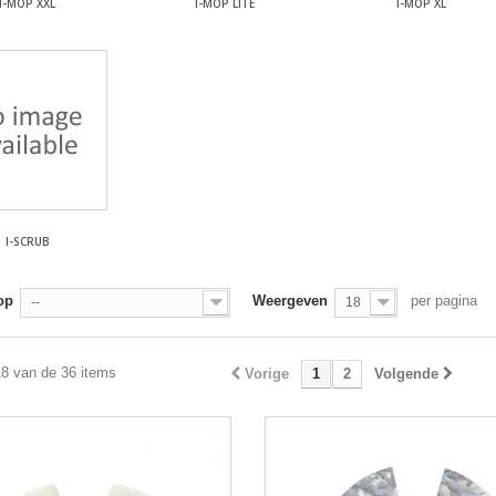
I-MOP XXL
I-MOP LITE
I-MOP XL
I-SCRUB
op
Weergeven
per pagina
--
18
18 van de 36 items
Vorige
1
2
Volgende