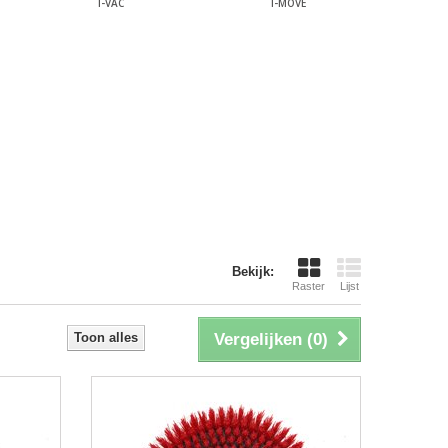
I-VAC
I-MOVE
Bekijk:
Raster
Lijst
Toon alles
Vergelijken (
0
)