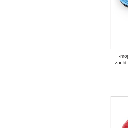
i-mo
zacht 