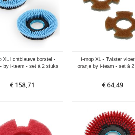
p XL lichtblauwe borstel -
i-mop XL - Twister vloe
- by i-team - set á 2 stuks
oranje by i-team - set á 2
€ 158,71
€ 64,49