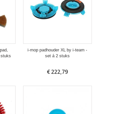
rpad,
i-mop padhouder XL by i-team -
 stuks
set á 2 stuks
€ 222,79