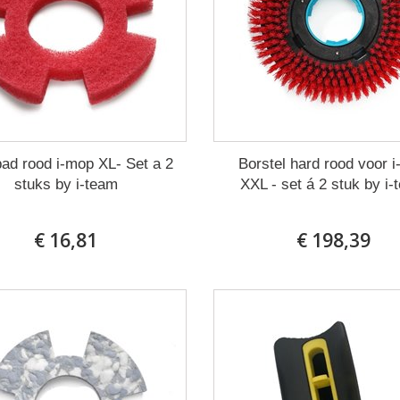
pad rood i-mop XL- Set a 2
Borstel hard rood voor 
stuks by i-team
XXL - set á 2 stuk by i
€ 16,81
€ 198,39