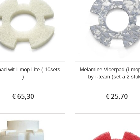
ad wit I-mop Lite ( 10sets
Melamine Vloerpad (i-mop
)
by i-team (set á 2 stu
€ 65,30
€ 25,70