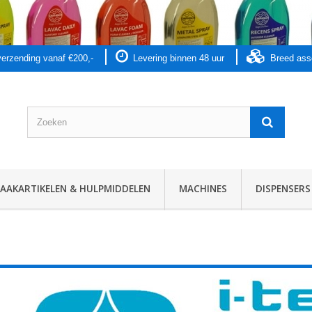
 verzending vanaf €200,-
Levering binnen 48 uur
Breed as
AKARTIKELEN & HULPMIDDELEN
MACHINES
DISPENSERS