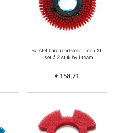
Borstel hard rood voor i-mop XL
- set á 2 stuk by i-team
€ 158,71