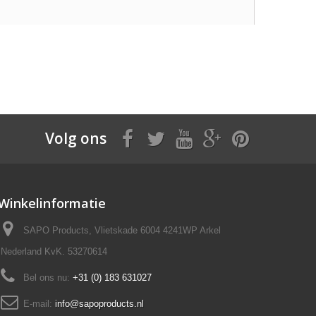
Volg ons
Winkelinformatie
SAPO Products, Vlietskade 6004 4241WP Arkel
Nederland KvK. 53270614
Bel ons nu:
+31 (0) 183 631027
E-mail:
info@sapoproducts.nl