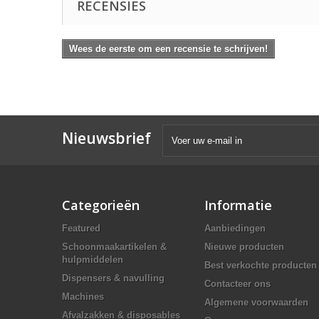
RECENSIES
Wees de eerste om een recensie te schrijven!
Nieuwsbrief
Categorieën
Informatie
Featured
Aanbiedingen
Schoonmaakartikelen &
Nieuwe producten
hulpmiddelen
Best verkochte producten
Dispensers & navulling
Contacteer ons
Machines
Algemene voorwaarden
Afvalzakken & disposables