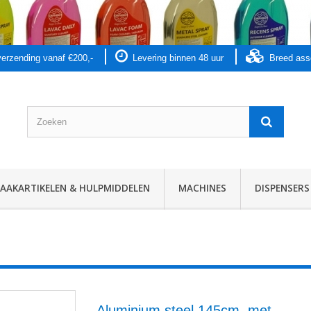
 verzending vanaf €200,-
Levering binnen 48 uur
Breed as
AKARTIKELEN & HULPMIDDELEN
MACHINES
DISPENSERS
Aluminium steel 145cm, met