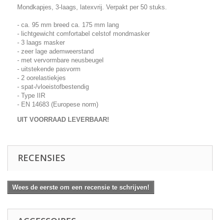
Mondkapjes, 3-laags, latexvrij. Verpakt per 50 stuks.
- ca. 95 mm breed ca. 175 mm lang
- lichtgewicht comfortabel celstof mondmasker
- 3 laags masker
- zeer lage ademweerstand
- met vervormbare neusbeugel
- uitstekende pasvorm
- 2 oorelastiekjes
- spat-/vloeistofbestendig
- Type IIR
- EN 14683 (Europese norm)
UIT VOORRAAD LEVERBAAR!
RECENSIES
Wees de eerste om een recensie te schrijven!