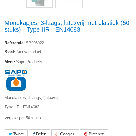
Mondkapjes, 3-laags, latexvrij met elastiek (50
stuks) - Type IIR - EN14683
Referentie:
SP998022
Staat:
Nieuw product
Merk:
Sapo Products
Mondkapjes, 3-laags, (latexvrij)
Type IIR - EN14683
Verpakt per 50 stuks.
Tweet
Delen
Google+
Pinterest