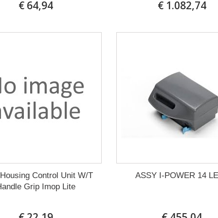
€ 64,94
€ 1.082,74
Housing Control Unit W/T
ASSY I-POWER 14 L
Handle Grip Imop Lite
€ 22,19
€ 455,04