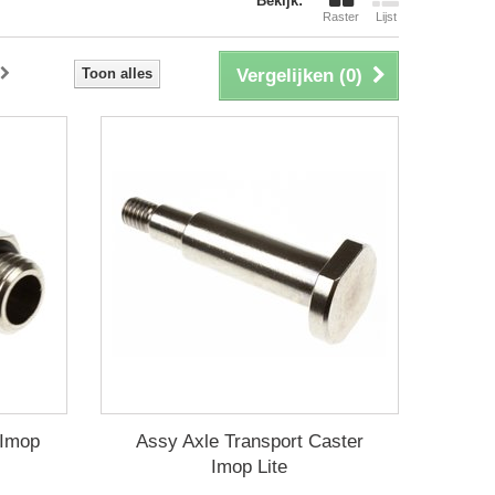
Bekijk:
Raster
Lijst
Toon alles
Vergelijken (
0
)
 Imop
Assy Axle Transport Caster
Imop Lite