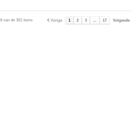
18 van de 302 items
Vorige
1
2
3
...
17
Volgende