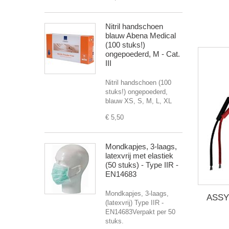
Nitril handschoen
blauw Abena Medical
(100 stuks!)
ongepoederd, M - Cat.
III
Nitril handschoen (100
stuks!) ongepoederd,
blauw XS, S, M, L, XL
€ 5,50
Mondkapjes, 3-laags,
latexvrij met elastiek
(50 stuks) - Type IIR -
EN14683
Mondkapjes, 3-laags,
ASSY
(latexvrij) Type IIR -
EN14683Verpakt per 50
stuks.