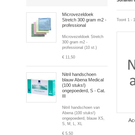
Sorteren 
Microvezeldoek
Stretch 300 gram m2 -
Toont 1 - 
professional
Microvezeldoek Stretch
300 gram m2 -
professional (10 st.)
€ 11,50
Nitril handschoen
blauw Abena Medical
(100 stuks!)
ongepoederd, S - Cat.
III
Nitril handschoen van
Abena (100 stuks!)
ongepoederd, blauw XS,
Ac
S, M, L, XL
€ 5,50