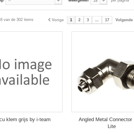
op
Weergeven
per pagina
--
18
18 van de 302 items
Vorige
1
2
3
...
17
Volgende
cu klem grijs by i-team
Angled Metal Connector
Lite